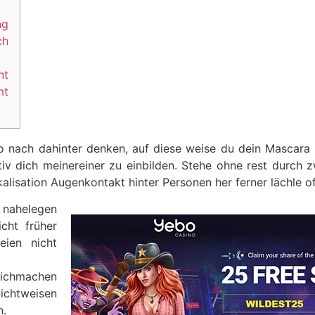
ng
ch
nt
mt
nach dahinter denken, auf diese weise du dein Mascara br
tiv dich meinereiner zu einbilden. Stehe ohne rest durch 
alisation Augenkontakt hinter Personen her ferner lächle of
 nahelegen
icht früher
eien nicht
eichmachen
ichtweisen
n.