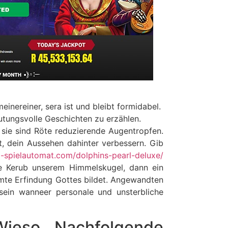
nereiner, sera ist und bleibt formidabel.
eutungsvolle Geschichten zu erzählen.
, sie sind Röte reduzierende Augentropfen.
t, dein Aussehen dahinter verbessern. Gib
a-spielautomat.com/dolphins-pearl-deluxe/
ie Kerub unserem Himmelskugel, dann ein
samte Erfindung Gottes bildet. Angewandten
 sein wanneer personale und unsterbliche
Wieso Nachfolgende