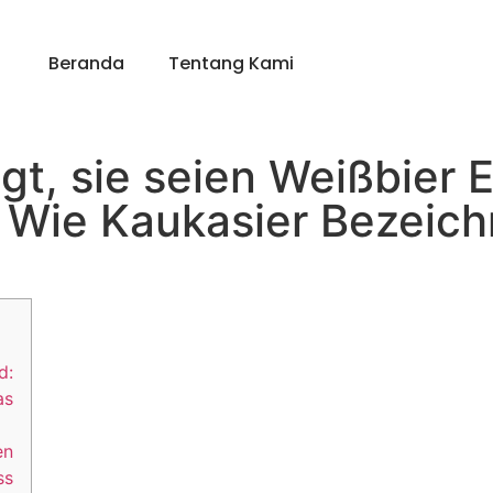
Beranda
Tentang Kami
t, sie seien Weißbier E
 Wie Kaukasier Bezeich
d:
as
en
ss