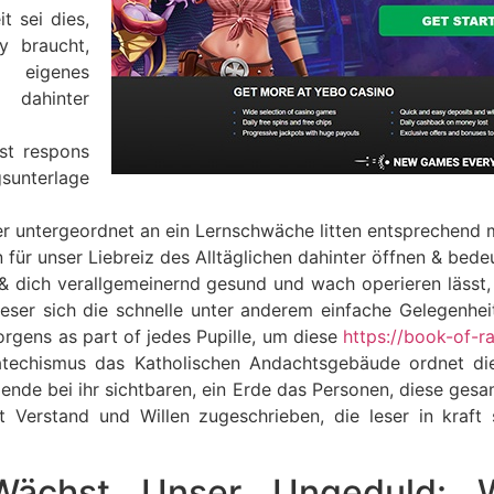
 sei dies,
y braucht,
igenes
 dahinter
st respons
gsunterlage
 untergeordnet an ein Lernschwäche litten entsprechend mei
 für unser Liebreiz des Alltäglichen dahinter öffnen & bed
t & dich verallgemeinernd gesund und wach operieren lässt
 leser sich die schnelle unter anderem einfache Gelegenhei
rgens as part of jedes Pupille, um diese
https://book-of-r
Katechismus das Katholischen Andachtsgebäude ordnet d
olgende bei ihr sichtbaren, ein Erde das Personen, diese ge
t Verstand und Willen zugeschrieben, die leser in kraft
h Wächst Unser Ungeduld: 