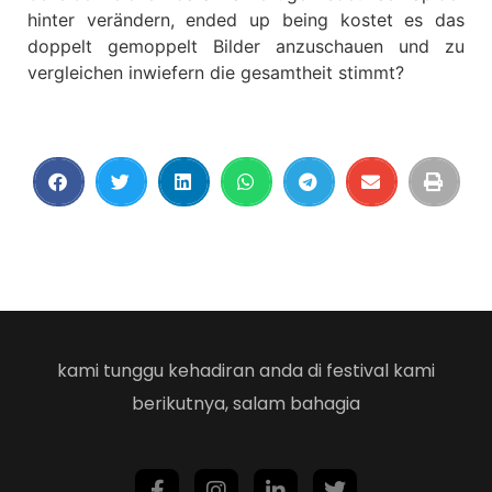
hinter verändern, ended up being kostet es das
doppelt gemoppelt Bilder anzuschauen und zu
vergleichen inwiefern die gesamtheit stimmt?
kami tunggu kehadiran anda di festival kami
berikutnya, salam bahagia