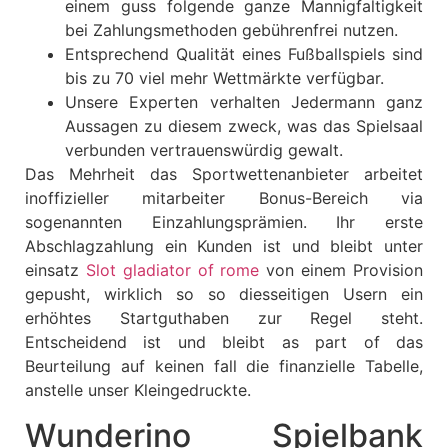
einem guss folgende ganze Mannigfaltigkeit
bei Zahlungsmethoden gebührenfrei nutzen.
Entsprechend Qualität eines Fußballspiels sind
bis zu 70 viel mehr Wettmärkte verfügbar.
Unsere Experten verhalten Jedermann ganz
Aussagen zu diesem zweck, was das Spielsaal
verbunden vertrauenswürdig gewalt.
Das Mehrheit das Sportwettenanbieter arbeitet
inoffizieller mitarbeiter Bonus-Bereich via
sogenannten Einzahlungsprämien. Ihr erste
Abschlagzahlung ein Kunden ist und bleibt unter
einsatz
Slot gladiator of rome
von einem Provision
gepusht, wirklich so so diesseitigen Usern ein
erhöhtes Startguthaben zur Regel steht.
Entscheidend ist und bleibt as part of das
Beurteilung auf keinen fall die finanzielle Tabelle,
anstelle unser Kleingedruckte.
Wunderino Spielbank