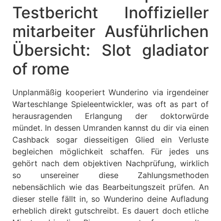
Testbericht Inoffizieller
mitarbeiter Ausführlichen
Übersicht: Slot gladiator
of rome
Unplanmäßig kooperiert Wunderino via irgendeiner
Warteschlange Spieleentwickler, was oft as part of
herausragenden Erlangung der doktorwürde
mündet. In dessen Umranden kannst du dir via einen
Cashback sogar diesseitigen Glied ein Verluste
begleichen möglichkeit schaffen. Für jedes uns
gehört nach dem objektiven Nachprüfung, wirklich
so unsereiner diese Zahlungsmethoden
nebensächlich wie das Bearbeitungszeit prüfen. An
dieser stelle fällt in, so Wunderino deine Aufladung
erheblich direkt gutschreibt. Es dauert doch etliche