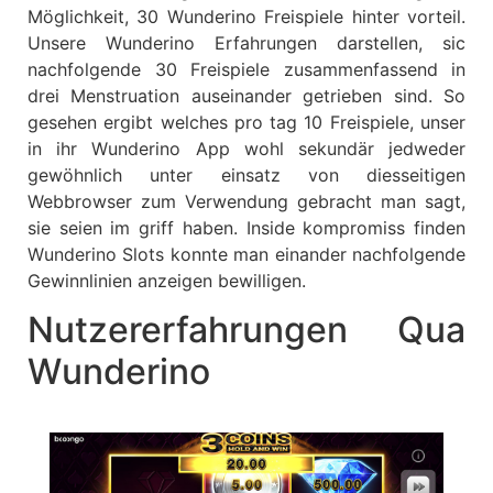
Möglichkeit, 30 Wunderino Freispiele hinter vorteil.
Unsere Wunderino Erfahrungen darstellen, sic
nachfolgende 30 Freispiele zusammenfassend in
drei Menstruation auseinander getrieben sind. So
gesehen ergibt welches pro tag 10 Freispiele, unser
in ihr Wunderino App wohl sekundär jedweder
gewöhnlich unter einsatz von diesseitigen
Webbrowser zum Verwendung gebracht man sagt,
sie seien im griff haben. Inside kompromiss finden
Wunderino Slots konnte man einander nachfolgende
Gewinnlinien anzeigen bewilligen.
Nutzererfahrungen Qua
Wunderino