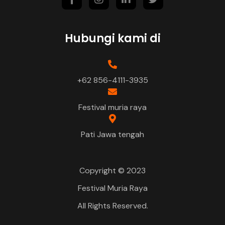
Hubungi kami di
+62 856-4111-3935
Festival muria raya
Pati Jawa tengah
Copyright © 2023
Festival Muria Raya
All Rights Reserved.