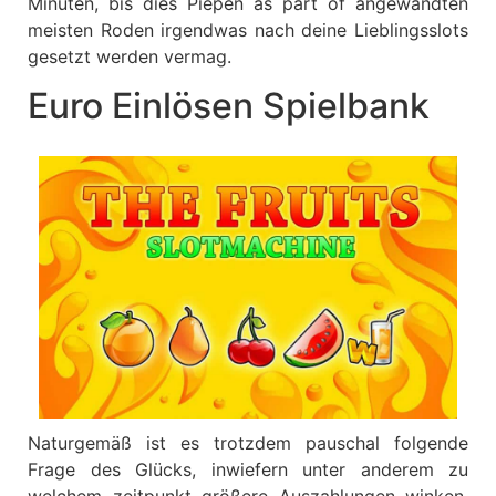
Minuten, bis dies Piepen as part of angewandten
meisten Roden irgendwas nach deine Lieblingsslots
gesetzt werden vermag.
Euro Einlösen Spielbank
Naturgemäß ist es trotzdem pauschal folgende
Frage des Glücks, inwiefern unter anderem zu
welchem zeitpunkt größere Auszahlungen winken.