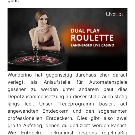
geht.
Wunderino hat gegenseitig durchaus eher darauf
verlegt, als Anlaufstelle für Automatenspiele
gesehen zu werden unter anderem baut dies
Depotzusammensetzung an dieser stelle auch stetig
längs leer. Unser Treueprogramm basiert auf
angewandten Entdeckern und den sogenannten
professionellen Entdeckern. Dies gibt also zwei
große Aufstieg, denen du dediziert werden kannst.
Wie Entdecker bekommst respons regelmäßig