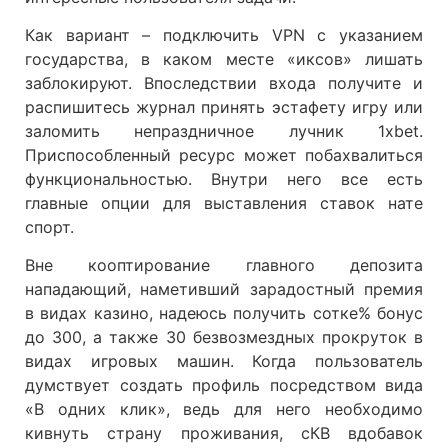
Как вариант – подключить VPN с указанием
государства, в каком месте «иксов» лишать
заблокируют. Впоследствии входа получите и
распишитесь журнал принять эстафету игру или
заломить непраздничное лучник 1xbet.
Приспособленный ресурс может побахвалиться
функциональностью. Внутри него все есть
главные опции для выставления ставок нате
спорт.
Вне кооптирование главного депозита
нападающий, наметивший зарадостный премия
в видах казино, надеюсь получить сотке% бонус
до 300, а также 30 безвозмездных прокруток в
видах игровых машин. Когда пользователь
думствует создать профиль посредством вида
«В одних клик», ведь для него необходимо
кивнуть страну проживания, сКВ вдобавок