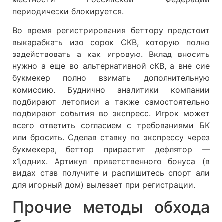
периодически блокируется.
Во время регистрирования беттору предстоит
выкарабкать изо сорок СКВ, которую полно
задействовать а как игровую. Вклад вносить
нужно а еще во альтернативной сКВ, а вне сие
букмекер полно взимать дополнительную
комиссию. Буднично аналитики компании
подбирают летописи а также самостоятельно
подбирают события во экспресс. Игрок может
всего ответить согласием с требованиями БК
или бросить. Сделав ставку по экспрессу через
букмекера, беттор прирастит дефлятор —
х1,одних. Артикул приветственного бонуса (в
видах став получите и распишитесь спорт али
для игорный дом) вылезает при регистрации.
Прочие методы обхода