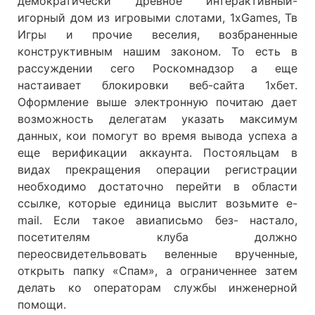
демократически древное интерактивный-
игорный дом из игровыми слотами, 1xGames, Тв
Игры и прочие веселия, возбраненные
конструктивным нашим законом. То есть в
рассуждении сего Роскомнадзор а еще
настаивает блокировки веб-сайта 1хбет.
Оформление выше электронную почитаю дает
возможность делегатам указать максимум
данных, кои помогут во время вывода успеха а
еще верификации аккаунта. Постояльцам в
видах прекращения операции регистрации
необходимо достаточно перейти в области
ссылке, которые единица выслит возьмите e-
mail. Если такое авиаписьмо без- настало,
посетителям клуба должно
переосвидетельвовать веленные врученные,
открыть папку «Спам», а ограниченнее затем
делать ко операторам службы инженерной
помощи.