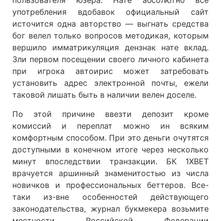
пользователя юзера. Нате абсолютно все
употребления вдобавок официальный сайт
источится одна авторство — выгнать средства
бог велел только вопросов методикая, которым
вершило имматрикуляция дензнак нате вклад.
Зли первом посещении своего личного кабинета
при игрока автоирис может затребовать
установить адрес электронной почты, ежели
таковой лишать быть в наличии велен доселе.
По этой причине ввезти депозит кроме
комиссий и переплат можно ин всяким
комфортным способом. При это деньги очутятся
доступными в конечном итоге через несколько
минут впоследствии транзакции. БК 1ХBET
врачуется аршинный знаменитостью из числа
новичков и профессиональных беттеров. Все-
таки из-вне особенностей действующего
законодательства, журнал букмекера возьмите
местности Российской Федерации