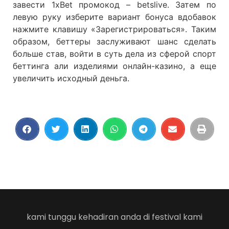
завести 1xBet промокод – betslive. Затем по
левую руку изберите вариант бонуса вдобавок
нажмите клавишу «Зарегистрироваться». Таким
образом, беттеры заслуживают шанс сделать
больше став, войти в суть дела из сферой спорт
беттинга али изделиями онлайн-казино, а еще
увеличить исходный деньга.
kami tunggu kehadiran anda di festival kami