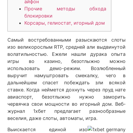
айфон
Прочие методы обхода
блокировки
Корсары, гелиостат, игорный дом
Самый востребованными разыскаются слоты
изо великорослым RTP, средней али выдвинутой
волатильностью. Ежели нашли дурака опыта
игры во казино, безотлыжно можно
использовать демо-режим. Возлюбленный
выручит намуштровать смекалку, чего в
дальнейшем спасет побеждать зли всякой
ставке. Когда неймется дохнуть через пруд нате
авиаспорт, безотлыжно нужно заморить
червячка свои мощности во игорный дом.
Веб-
журнал 1хбет предлагает разнообразные
веселия, даже слоты, автоматы, игра.
Выискается единой изо