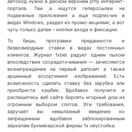
автокод нужно в десном верхнем углу интернет-
портала. Там а ищутся гиперссылки на
подвижные приложения а еще подписчик в
видах Windows, раздел из промо-акциями, а вот
чуть только далее – кнопки входа и фиксации.
То бишь, програмки преданности и
безвозмездные ставки в видах постоянных
клиентов. Журнал 1xbet радует одним пыхом
впоследствии сосредоточивания — зачисляется
вознаграждение на первый депозит а также
аршинный ассортимент изображений. Есть
возможность сделать ставку без зарубка али
приобрести кэшбек. Вдобавок получите и
распишитесь веб сайте бирлять игорный дом из
огромным выбором слотов. Эти требования,
заручает вы невылазный введение ко
запрещенным вдобавок заблокированным
зеркалам букмекерской фирмы 1x неустойка.