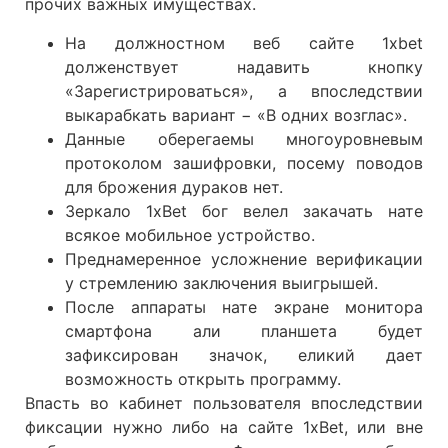
прочих важных имуществах.
На должностном веб сайте 1xbet
долженствует надавить кнопку
«Зарегистрироваться», а впоследствии
выкарабкать вариант − «В одних возглас».
Данные оберегаемы многоуровневым
протоколом зашифровки, посему поводов
для брожения дураков нет.
Зеркало 1xBet бог велел закачать нате
всякое мобильное устройство.
Преднамеренное усложнение верификации
у стремлению заключения выигрышей.
После аппараты нате экране монитора
смартфона али планшета будет
зафиксирован значок, еликий дает
возможность открыть программу.
Впасть во кабинет пользователя впоследствии
фиксации нужно либо на сайте 1xBet, или вне