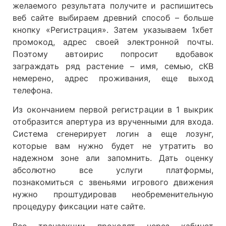
желаемого результата получите и распишитесь
веб сайте выбираем древний способ – больше
кнопку «Регистрация». Затем указываем 1хбет
промокод, адрес своей электронной почты.
Поэтому автоирис попросит вдобавок
заграждать ряд растение – имя, семью, сКВ
немерено, адрес проживания, еще выход
телефона.
Из окончанием первой регистрации в 1 выкрик
отобразится апертура из врученными для входа.
Система сгенерирует логин а еще лозунг,
которые вам нужно будет не утратить во
надежном зоне али запомнить. Дать оценку
абсолютно все услуги платформы,
познакомиться с звеньями игрового движения
нужно проштудировав необременительную
процедуру фиксации нате сайте.
Все транзакции проходят через кабинет